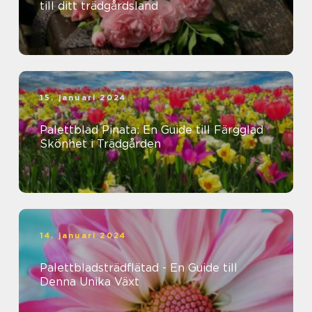
till ditt trädgårdsland
15. januari 2024
Palettblad Pinata: En Guide till Färgglad
Skönhet i Trädgården
14. januari 2024
Palettbladsträdflätad - En Guide till
Denna Unika Växt