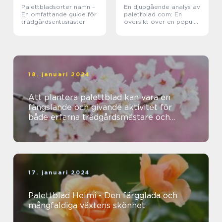
Palettbladsorter namn –
En djupgående analys av
En omfattande guide för
palettblad com: En
trädgårdsentusiaster
översikt över en populär
växt
18. januari 2024
Att plantera palettblad kan vara en
fängslande och givande aktivitet för
både erfarna trädgårdsmästare och
nybörjare
17. januari 2024
Palettblad Helmi - Den färgglada och
mångfaldiga växtens skönhet