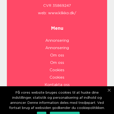
web:
www.klikko.dk/
Menu
Annonsering
Annonsering
Om oss
Om oss
Cookies
Cookies
Kontakta oss
Kontakta oss
På vores website bruges cookies til at huske dine
indstillinger, statistik og personalisering af indhold og
Sitemap
annoncer. Denne information deles med tredjepart. Ved
Sitemap
fortsat brug af websiden godkender du cookiepolitikken.