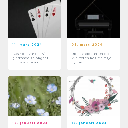
11. mars 2024
04. mars 2024
Casinots värld: Från
Upplev elegansen och
glittrande salonger till
kvaliteten hos Malmsjö
digitala spelrum
flyglar
18. januari 2024
18. januari 2024