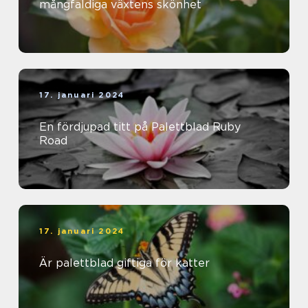
mångfaldiga växtens skönhet
17. januari 2024
En fördjupad titt på Palettblad Ruby
Road
17. januari 2024
Är palettblad giftiga för katter