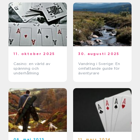
11. oktober 2025
30. augusti 2025
Casino: en värld av
Vandring i Sverige: En
spänning och
omfattande guide för
underhållning
äventyrare
06. maj 2025
11. mars 2024