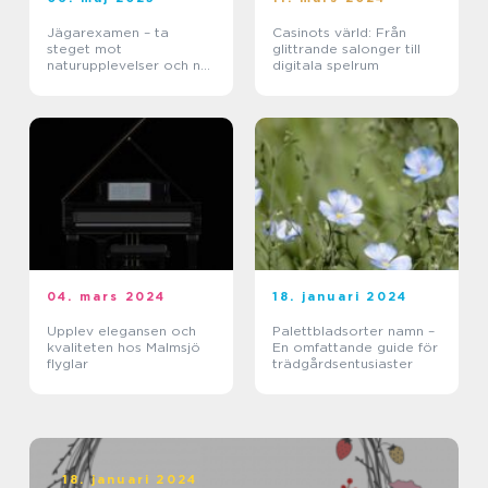
Jägarexamen – ta
Casinots värld: Från
steget mot
glittrande salonger till
naturupplevelser och ny
digitala spelrum
kunskap
04. mars 2024
18. januari 2024
Upplev elegansen och
Palettbladsorter namn –
kvaliteten hos Malmsjö
En omfattande guide för
flyglar
trädgårdsentusiaster
18. januari 2024