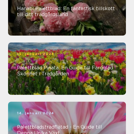
Hanabi Palettblad: En fantastisk tillskott
till ditt trädgårdsland
15. januari 2024
Palettblad Pinata: En Guide till Färgglad
Skönhet i Trädgården
14. januari 2024
Palettbladsträdflätad - En Guide till
Denna Unika Växt