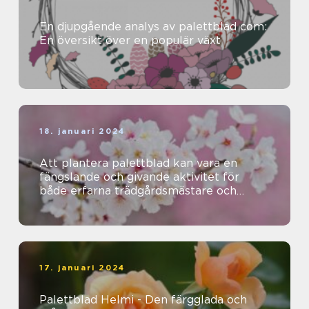
En djupgående analys av palettblad com:
En översikt över en populär växt
18. januari 2024
Att plantera palettblad kan vara en
fängslande och givande aktivitet för
både erfarna trädgårdsmästare och
nybörjare
17. januari 2024
Palettblad Helmi - Den färgglada och