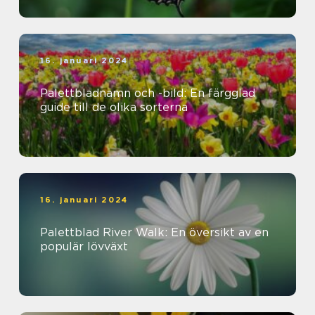
16. januari 2024
Palettbladnamn och -bild: En färgglad
guide till de olika sorterna
16. januari 2024
Palettblad River Walk: En översikt av en
populär lövväxt