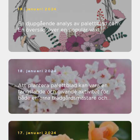
18. januari 2024
En djupgående analys av palettblad com:
En översikt över en populär växt
18. januari 2024
Att plantera palettblad kan vara en
fängslande och givande aktivitet för
både erfarna trädgårdsmästare och
nybörjare
17. januari 2024