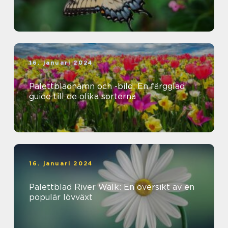
16. januari 2024
Palettbladnamn och -bild: En färgglad
guide till de olika sorterna
16. januari 2024
Palettblad River Walk: En översikt av en
populär lövväxt