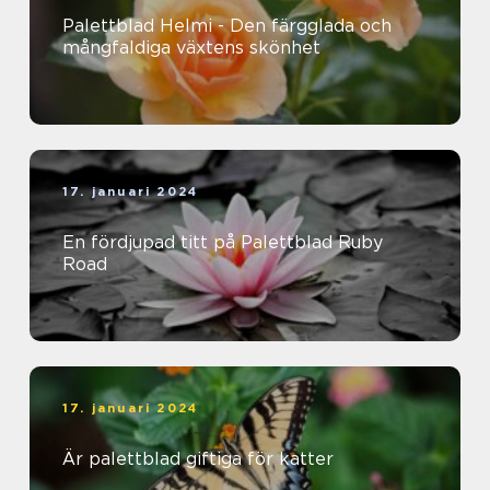
Palettblad Helmi - Den färgglada och
mångfaldiga växtens skönhet
17. januari 2024
En fördjupad titt på Palettblad Ruby
Road
17. januari 2024
Är palettblad giftiga för katter