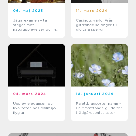
06. maj 2025
11. mars 2024
Jägarexamen – ta
Casinots värld: Från
steget mot
glittrande salonger till
naturupplevelser och ny
digitala spelrum
kunskap
04. mars 2024
18. januari 2024
Upplev elegansen och
Palettbladsorter namn –
kvaliteten hos Malmsjö
En omfattande guide för
flyglar
trädgårdsentusiaster