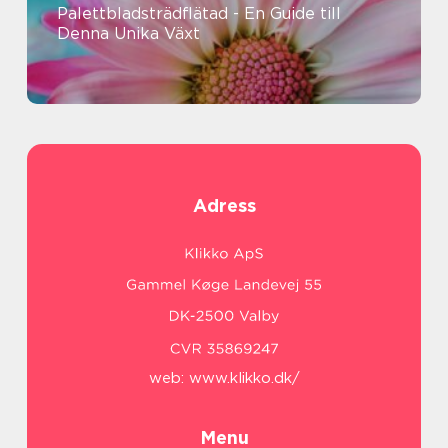
Palettbladsträdflätad - En Guide till
Denna Unika Växt
Adress
web:
www.klikko.dk/
Menu