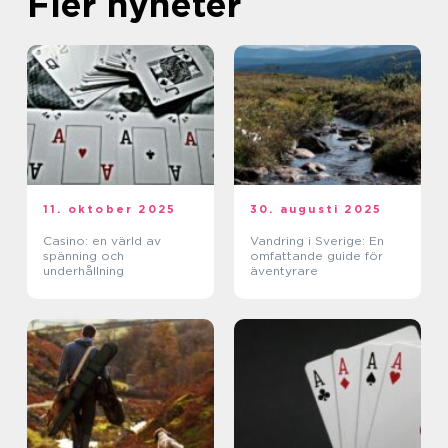
Fler nyheter
11. oktober 2025
30. augusti 2025
Casino: en värld av
Vandring i Sverige: En
spänning och
omfattande guide för
underhållning
äventyrare