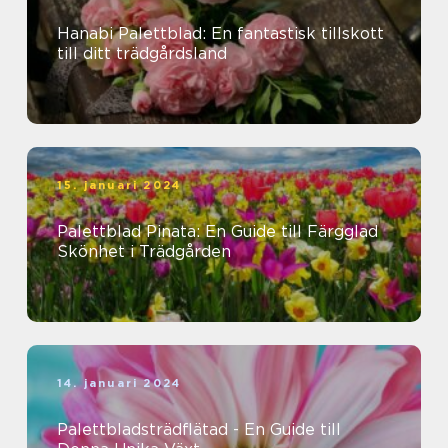
Hanabi Palettblad: En fantastisk tillskott
till ditt trädgårdsland
15. januari 2024
Palettblad Pinata: En Guide till Färgglad
Skönhet i Trädgården
14. januari 2024
Palettbladsträdflätad - En Guide till