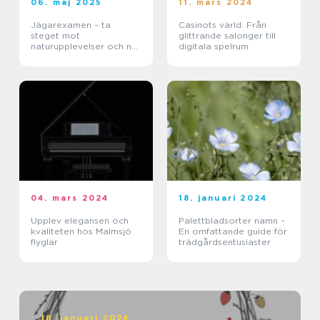
06. maj 2025
11. mars 2024
Jägarexamen – ta
Casinots värld: Från
steget mot
glittrande salonger till
naturupplevelser och ny
digitala spelrum
kunskap
04. mars 2024
18. januari 2024
Upplev elegansen och
Palettbladsorter namn –
kvaliteten hos Malmsjö
En omfattande guide för
flyglar
trädgårdsentusiaster
18. januari 2024