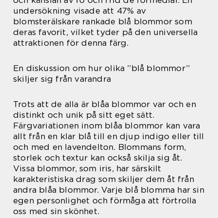
och känslan av ro och frid de förmedlar. En
undersökning visade att 47% av
blomsterälskare rankade blå blommor som
deras favorit, vilket tyder på den universella
attraktionen för denna färg.
En diskussion om hur olika ”blå blommor”
skiljer sig från varandra
Trots att de alla är blåa blommor var och en
distinkt och unik på sitt eget sätt.
Färgvariationen inom blåa blommor kan vara
allt från en klar blå till en djup indigo eller till
och med en lavendelton. Blommans form,
storlek och textur kan också skilja sig åt.
Vissa blommor, som iris, har särskilt
karakteristiska drag som skiljer dem åt från
andra blåa blommor. Varje blå blomma har sin
egen personlighet och förmåga att förtrolla
oss med sin skönhet.