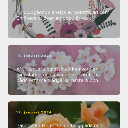
En djupgående analys av palettblad com:
En översikt över en populär växt
18. januari 2024
Att plantera palettblad kan vara en
fängslande och givande aktivitet för
både erfarna trädgårdsmästare och
nybörjare
17. januari 2024
Palettblad Helmi - Den färgglada och