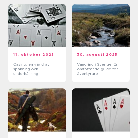
11. oktober 2025
30. augusti 2025
Casino: en värld av
Vandring i Sverige: En
spänning och
omfattande guide för
underhållning
äventyrare