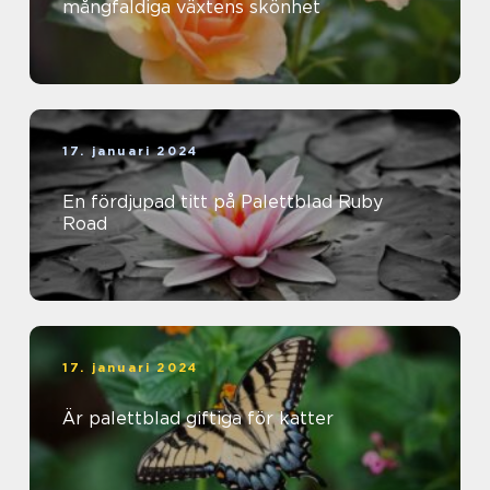
mångfaldiga växtens skönhet
17. januari 2024
En fördjupad titt på Palettblad Ruby
Road
17. januari 2024
Är palettblad giftiga för katter