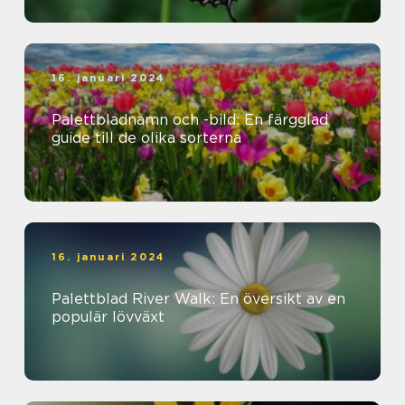
16. januari 2024
Palettbladnamn och -bild: En färgglad
guide till de olika sorterna
16. januari 2024
Palettblad River Walk: En översikt av en
populär lövväxt