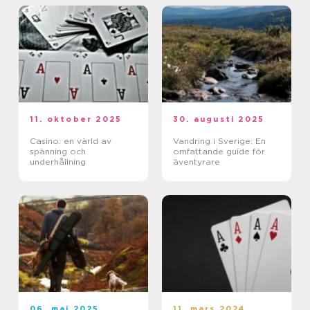
11. oktober 2025
30. augusti 2025
Casino: en värld av
Vandring i Sverige: En
spänning och
omfattande guide för
underhållning
äventyrare
06. maj 2025
11. mars 2024