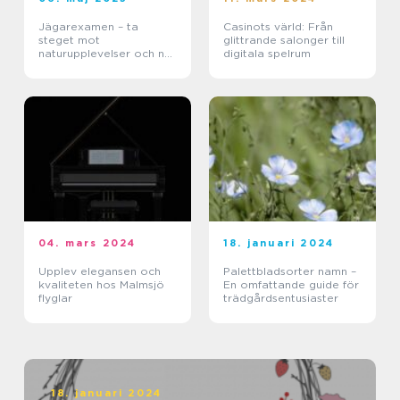
Jägarexamen – ta
Casinots värld: Från
steget mot
glittrande salonger till
naturupplevelser och ny
digitala spelrum
kunskap
04. mars 2024
18. januari 2024
Upplev elegansen och
Palettbladsorter namn –
kvaliteten hos Malmsjö
En omfattande guide för
flyglar
trädgårdsentusiaster
18. januari 2024