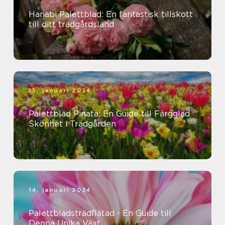
Hanabi Palettblad: En fantastisk tillskott
till ditt trädgårdsland
15. januari 2024
Palettblad Pinata: En Guide till Färgglad
Skönhet i Trädgården
14. januari 2024
Palettbladsträdflätad - En Guide till
Denna Unika Växt