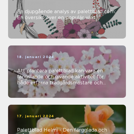
En djupgående analys av palettblad com:
En översikt över en populär växt
18. januari 2024
Att plantera palettblad kan vara en
fängslande och givande aktivitet för
både erfarna trädgårdsmästare och
nybörjare
17. januari 2024
Palettblad Helmi - Den färgglada och