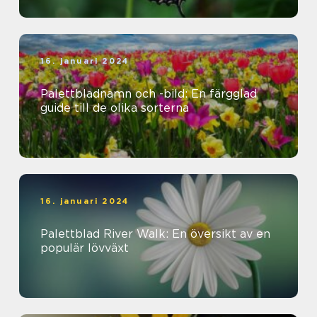
16. januari 2024
Palettbladnamn och -bild: En färgglad
guide till de olika sorterna
16. januari 2024
Palettblad River Walk: En översikt av en
populär lövväxt