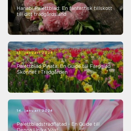
Hanabi Palettblad: En fantastisk tillskott
till ditt trädgårdsland
15. januari 2024
Palettblad Pinata: En Guide till Färgglad
Skönhet i Trädgården
14. januari 2024
Palettbladsträdflätad - En Guide till
Denna Unika Växt