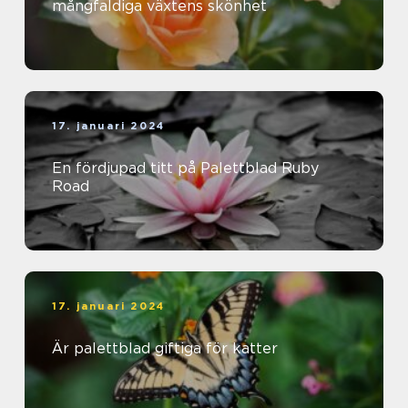
mångfaldiga växtens skönhet
17. januari 2024
En fördjupad titt på Palettblad Ruby
Road
17. januari 2024
Är palettblad giftiga för katter