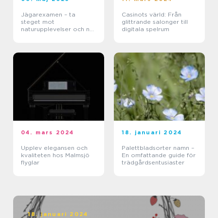
Jägarexamen – ta
Casinots värld: Från
steget mot
glittrande salonger till
naturupplevelser och ny
digitala spelrum
kunskap
04. mars 2024
18. januari 2024
Upplev elegansen och
Palettbladsorter namn –
kvaliteten hos Malmsjö
En omfattande guide för
flyglar
trädgårdsentusiaster
18. januari 2024