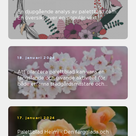
En djupgående analys av palettblad com:
En översikt över en populär växt
18. januari 2024
Att plantera palettblad kan vara en
fängslande och givande aktivitet för
både erfarna trädgårdsmästare och
nybörjare
17. januari 2024
Palettblad Helmi - Den färgglada och