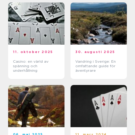
11. oktober 2025
30. augusti 2025
Casino: en värld av
Vandring i Sverige: En
spänning och
omfattande guide för
underhållning
äventyrare
06. maj 2025
11. mars 2024