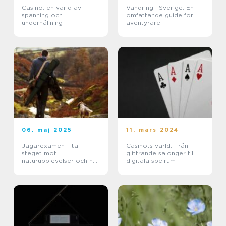
Casino: en värld av
Vandring i Sverige: En
spänning och
omfattande guide för
underhållning
äventyrare
06. maj 2025
11. mars 2024
Jägarexamen – ta
Casinots värld: Från
steget mot
glittrande salonger till
naturupplevelser och ny
digitala spelrum
kunskap