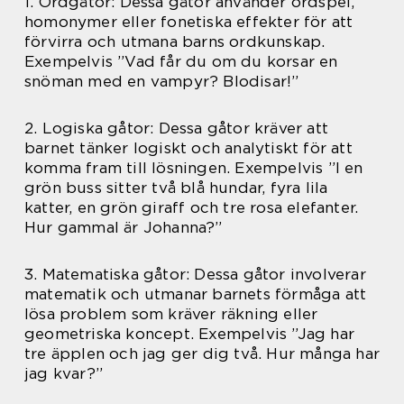
1. Ordgåtor: Dessa gåtor använder ordspel,
homonymer eller fonetiska effekter för att
förvirra och utmana barns ordkunskap.
Exempelvis ”Vad får du om du korsar en
snöman med en vampyr? Blodisar!”
2. Logiska gåtor: Dessa gåtor kräver att
barnet tänker logiskt och analytiskt för att
komma fram till lösningen. Exempelvis ”I en
grön buss sitter två blå hundar, fyra lila
katter, en grön giraff och tre rosa elefanter.
Hur gammal är Johanna?”
3. Matematiska gåtor: Dessa gåtor involverar
matematik och utmanar barnets förmåga att
lösa problem som kräver räkning eller
geometriska koncept. Exempelvis ”Jag har
tre äpplen och jag ger dig två. Hur många har
jag kvar?”