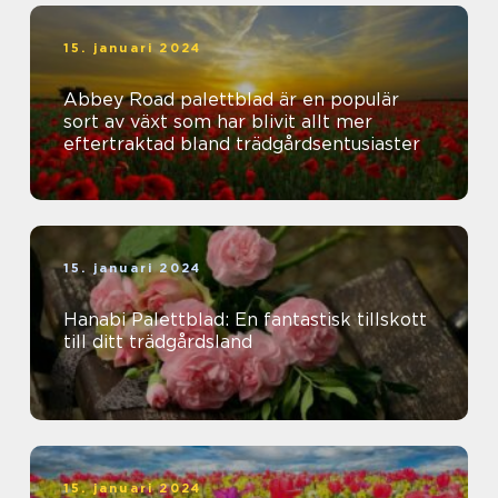
15. januari 2024
Abbey Road palettblad är en populär
sort av växt som har blivit allt mer
eftertraktad bland trädgårdsentusiaster
15. januari 2024
Hanabi Palettblad: En fantastisk tillskott
till ditt trädgårdsland
15. januari 2024