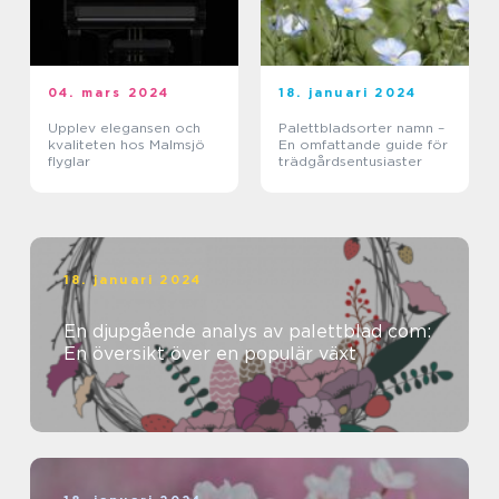
04. mars 2024
18. januari 2024
Upplev elegansen och
Palettbladsorter namn –
kvaliteten hos Malmsjö
En omfattande guide för
flyglar
trädgårdsentusiaster
18. januari 2024
En djupgående analys av palettblad com:
En översikt över en populär växt