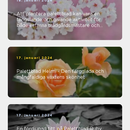
18. januari 2024
Att plantera palettblad kan vara en
fängslande och givande aktivitet för
både erfarna trädgårdsmästare och
nybörjare
17. januari 2024
Palettblad Helmi - Den färgglada och
mångfaldiga växtens skönhet
17. januari 2024
En fördjupad titt på Palettblad Ruby