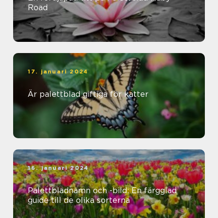
Road
17. januari 2024
Är palettblad giftiga för katter
16. januari 2024
Palettbladnamn och -bild: En färgglad
guide till de olika sorterna