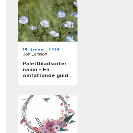
18. januari 2024
Jon Larsson
Palettbladsorter
namn – En
omfattande guide
för
trädgårdsentusias
ter