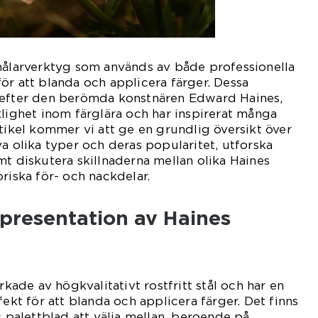
målarverktyg som används av både professionella
ör att blanda och applicera färger. Dessa
 efter den berömda konstnären Edward Haines,
klighet inom färglära och har inspirerat många
rtikel kommer vi att ge en grundlig översikt över
va olika typer och deras popularitet, utforska
mt diskutera skillnaderna mellan olika Haines
riska för- och nackdelar.
presentation av Haines
rkade av högkvalitativt rostfritt stål och har en
fekt för att blanda och applicera färger. Det finns
s palettblad att välja mellan, beroende på