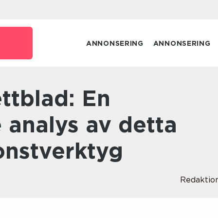
e
ANNONSERING
ANNONSERING
 analys av detta
onstverktyg
Redaktio