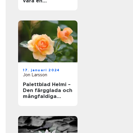
vara en
fängslande och
givande aktivitet
för både erfarna
trädgårdsmästare
och nybörjare
17. januari 2024
Jon Larsson
Palettblad Helmi –
Den färgglada och
mångfaldiga
växtens skönhet