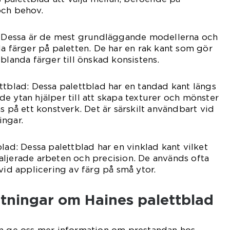
och behov.
d: Dessa är de mest grundläggande modellerna och
da färger på paletten. De har en rak kant som gör
blanda färger till önskad konsistens.
ttblad: Dessa palettblad har en tandad kant längs
e ytan hjälper till att skapa texturer och mönster
s på ett konstverk. Det är särskilt användbart vid
ingar.
lad: Dessa palettblad har en vinklad kant vilket
aljerade arbeten och precision. De används ofta
vid applicering av färg på små ytor.
ätningar om Haines palettblad
an ge oss mer information om prestandan hos