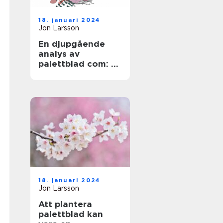
18. januari 2024
Jon Larsson
En djupgående
analys av
palettblad com: En
översikt över en
populär växt
18. januari 2024
Jon Larsson
Att plantera
palettblad kan