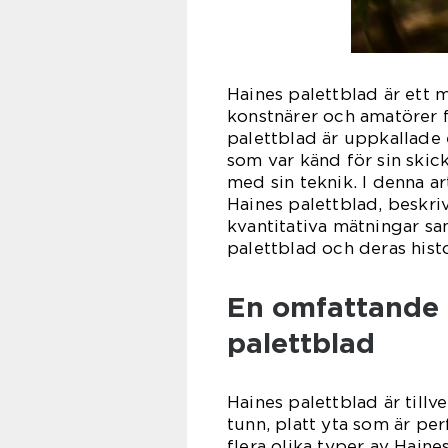
Haines palettblad är ett 
konstnärer och amatörer f
palettblad är uppkallade
som var känd för sin skic
med sin teknik. I denna a
Haines palettblad, beskri
kvantitativa mätningar sa
palettblad och deras histo
En omfattande 
palettblad
Haines palettblad är tillve
tunn, platt yta som är per
flera olika typer av Haine