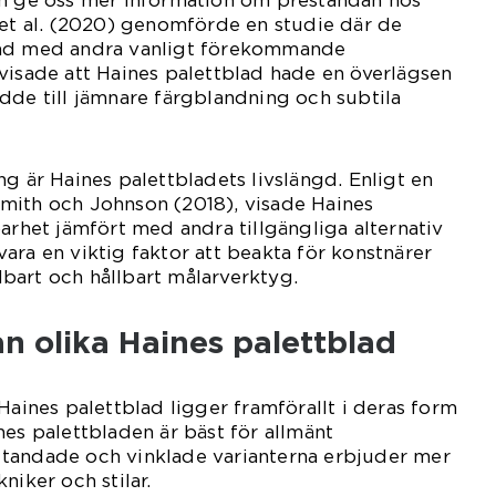
 et al. (2020) genomförde en studie där de
lad med andra vanligt förekommande
visade att Haines palettblad hade en överlägsen
dde till jämnare färgblandning och subtila
ng är Haines palettbladets livslängd. Enligt en
mith och Johnson (2018), visade Haines
barhet jämfört med andra tillgängliga alternativ
ara en viktig faktor att beakta för konstnärer
llbart och hållbart målarverktyg.
an olika Haines palettblad
Haines palettblad ligger framförallt i deras form
nes palettbladen är bäst för allmänt
tandade och vinklade varianterna erbjuder mer
niker och stilar.