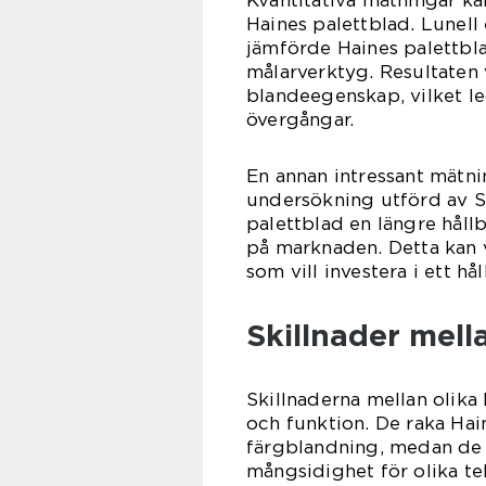
Haines palettblad. Lunell
jämförde Haines palettb
målarverktyg. Resultaten 
blandeegenskap, vilket le
övergångar.
En annan intressant mätni
undersökning utförd av S
palettblad en längre håll
på marknaden. Detta kan v
som vill investera i ett hå
Skillnader mell
Skillnaderna mellan olika 
och funktion. De raka Hai
färgblandning, medan de 
mångsidighet för olika tek