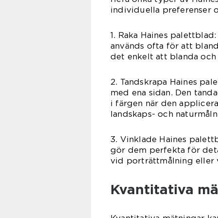
individuella preferenser 
1. Raka Haines palettbla
används ofta för att blan
det enkelt att blanda och 
2. Tandskrapa Haines pale
med ena sidan. Den tandad
i färgen när den applicera
landskaps- och naturmåln
3. Vinklade Haines palettb
gör dem perfekta för det
vid porträttmålning eller 
Kvantitativa m
Kvantitativa mätningar k