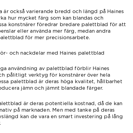
na är också varierande bredd och längd på Haines
rka hur mycket färg som kan blandas och
ssa konstnärer föredrar bredare palettblad för att
enslar eller använda mer färg, medan andra
alettblad för mer precisionsarbete.
ör- och nackdelar med Haines palettblad
ga användning av palettblad förblir Haines
h pålitligt verktyg för konstnärer över hela
ssa palettblad är deras höga kvalitet, hållbarhet
oducera jämn och jämnt blandade färger.
ettblad är deras potentiella kostnad, då de kan
ernativ på marknaden. Men med tanke på deras
ivslängd kan de vara en smart investering på lång
.