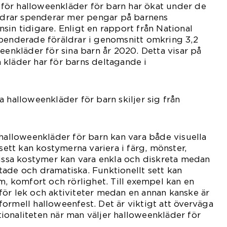
t för halloweenkläder för barn har ökat under de
äldrar spenderar mer pengar på barnens
sin tidigare. Enligt en rapport från National
spenderade föräldrar i genomsnitt omkring 3,2
eenkläder för sina barn år 2020. Detta visar på
kläder har för barns deltagande i
 halloweenkläder för barn skiljer sig från
 halloweenkläder för barn kan vara både visuella
 sett kan kostymerna variera i färg, mönster,
Vissa kostymer kan vara enkla och diskreta medan
ade och dramatiska. Funktionellt sett kan
rm, komfort och rörlighet. Till exempel kan en
ör lek och aktiviteter medan en annan kanske är
ormell halloweenfest. Det är viktigt att överväga
onaliteten när man väljer halloweenkläder för