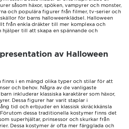
gurer såsom häxor, spöken, vampyrer och monster,
a och populära figurer från filmer, tv-serier och
skällor för barns halloweenklädsel. Halloween
llt från enkla dräkter till mer komplexa och
hjälper till att skapa en spännande och
presentation av Halloween
finns i en mängd olika typer och stilar för att
renser och behov. Några av de vanligaste
arn inkluderar klassiska karaktärer som häxor,
er. Dessa figurer har varit staplar i
ång tid och erbjuder en klassisk skräckkänsla
Förutom dessa traditionella kostymer finns det
om superhjältar, prinsessor och skurkar från
rier. Dessa kostymer är ofta mer färgglada och