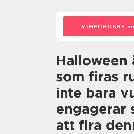
VIMEDHOBBY.
s
Halloween är en festlig högtid
som firas r
inte bara v
engagerar si
att fira de