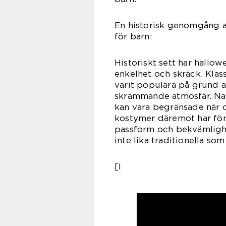
En historisk genomgång a
för barn:
Historiskt sett har hallo
enkelhet och skräck. Klas
varit populära på grund 
skrämmande atmosfär. Nac
kan vara begränsade när 
kostymer däremot har för
passform och bekvämlighe
inte lika traditionella so
[I