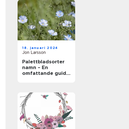
18. januari 2024
Jon Larsson
Palettbladsorter
namn – En
omfattande guide
för
trädgårdsentusias
ter