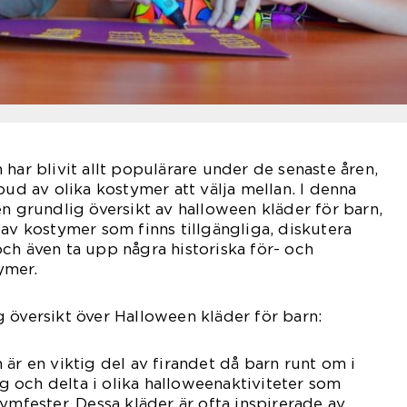
har blivit allt populärare under de senaste åren,
bud av olika kostymer att välja mellan. I denna
en grundlig översikt av halloween kläder för barn,
 av kostymer som finns tillgängliga, diskutera
ch även ta upp några historiska för- och
ymer.
 översikt över Halloween kläder för barn:
 är en viktig del av firandet då barn runt om i
sig och delta i olika halloweenaktiviteter som
ymfester. Dessa kläder är ofta inspirerade av