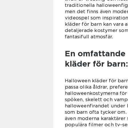
traditionella halloweenfi
men det finns även modern
videospel som inspiration
kläder för barn kan vara a
detaljerade kostymer som 
fantasifull atmosfär.
En omfattande 
kläder för barn:
Halloween kläder för barn 
passa olika åldrar, prefe
halloweenkostymerna för b
spöken, skelett och vampyr
halloweenfirandet under l
som barn ofta tycker om. 
även moderna karaktärer s
populära filmer och tv-se