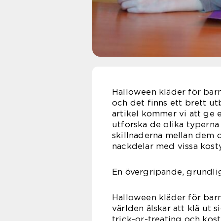
Halloween kläder för barn 
och det finns ett brett ut
artikel kommer vi att ge 
utforska de olika typerna
skillnaderna mellan dem o
nackdelar med vissa kost
En övergripande, grundlig
Halloween kläder för barn
världen älskar att klä ut 
trick-or-treating och kost