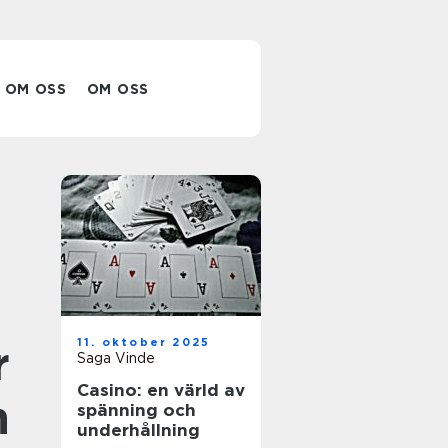
OM OSS
OM OSS
h
11. oktober 2025
r
Saga Vinde
Casino: en värld av
n
spänning och
underhållning