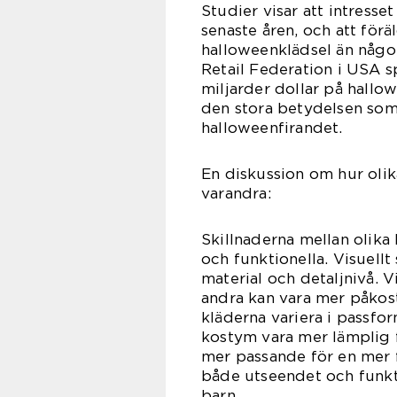
Studier visar att intresse
senaste åren, och att för
halloweenklädsel än någon
Retail Federation i USA 
miljarder dollar på hallow
den stora betydelsen som 
halloweenfirandet.
En diskussion om hur olika
varandra:
Skillnaderna mellan olika
och funktionella. Visuellt
material och detaljnivå. 
andra kan vara mer påkost
kläderna variera i passfo
kostym vara mer lämplig f
mer passande för en mer f
både utseendet och funkti
barn.