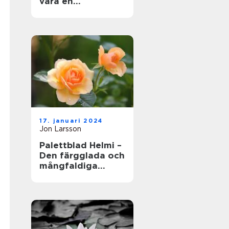
vara en
fängslande och
givande aktivitet
för både erfarna
trädgårdsmästare
och nybörjare
17. januari 2024
Jon Larsson
Palettblad Helmi –
Den färgglada och
mångfaldiga
växtens skönhet