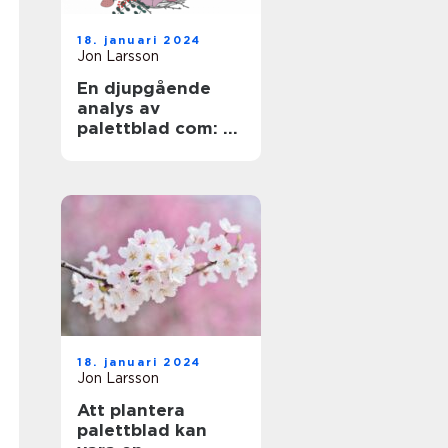
18. januari 2024
Jon Larsson
En djupgående
analys av
palettblad com: En
översikt över en
populär växt
18. januari 2024
Jon Larsson
Att plantera
palettblad kan