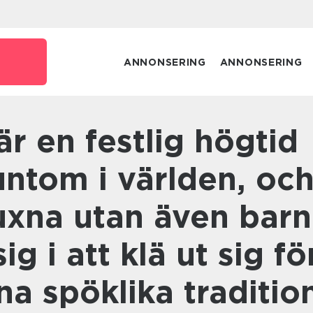
e
ANNONSERING
ANNONSERING
untom i världen, oc
uxna utan även barn
g i att klä ut sig fö
nna spöklika traditio