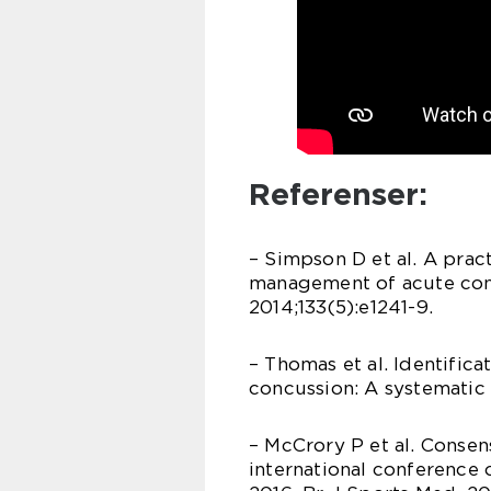
Referenser:
– Simpson D et al. A prac
management of acute conc
2014;133(5):e1241-9.
– Thomas et al. Identific
concussion: A systematic 
– McCrory P et al. Consen
international conference 