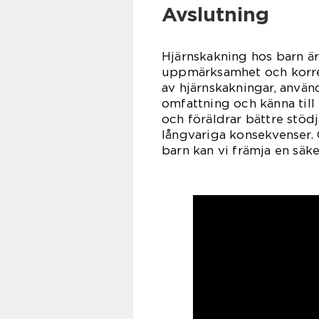
Avslutning
Hjärnskakning hos barn är
uppmärksamhet och korrek
av hjärnskakningar, använ
omfattning och känna til
och föräldrar bättre stöd
långvariga konsekvenser.
barn kan vi främja en säk