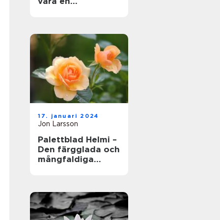
vara en
fängslande och
givande aktivitet
för både erfarna
trädgårdsmästare
och nybörjare
17. januari 2024
Jon Larsson
Palettblad Helmi –
Den färgglada och
mångfaldiga
växtens skönhet