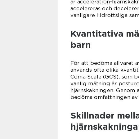
är acceleration-hjärnskak
accelereras och decelerera
vanligare i idrottsliga s
Kvantitativa m
barn
För att bedöma allvaret 
används ofta olika kvanti
Coma Scale (GCS), som b
vanlig mätning är posturo
hjärnskakningen. Genom a
bedöma omfattningen av sk
Skillnader mell
hjärnskakninga