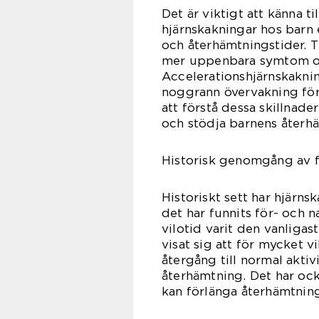
Det är viktigt att känna ti
hjärnskakningar hos barn
och återhämtningstider. T
mer uppenbara symtom och
Accelerationshjärnskakni
noggrann övervakning för
att förstå dessa skillnad
och stödja barnens återhä
Historisk genomgång av 
Historiskt sett har hjärns
det har funnits för- och 
vilotid varit den vanlig
visat sig att för mycket v
återgång till normal aktiv
återhämtning. Det har oc
kan förlänga återhämtnin