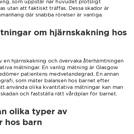
ning, som uppstår när huvudet plötsligt
s utan att faktiskt träffas. Dessa skador är
ammanhang där snabba rörelser är vanliga.
ätningar om hjärnskakning hos
av en hjärnskakning och övervaka återhämtningen
tativa mätningar. En vanlig mätning är Glasgow
edömer patientens medvetandegrad. En annan
grafi, som mäter balansen hos barnet efter
tt använda olika kvantitativa mätningar kan man
adan och fastställa rätt vårdplan för barnet.
an olika typer av
r hos barn