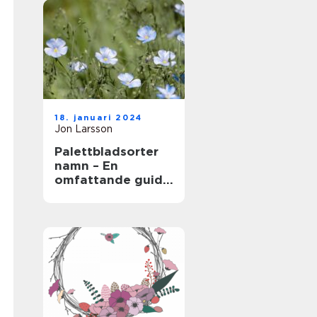
18. januari 2024
Jon Larsson
Palettbladsorter
namn – En
omfattande guide
för
trädgårdsentusias
ter