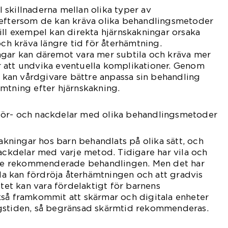
ll skillnaderna mellan olika typer av
 eftersom de kan kräva olika behandlingsmetoder
ill exempel kan direkta hjärnskakningar orsaka
 kräva längre tid för återhämtning.
ngar kan däremot vara mer subtila och kräva mer
 att undvika eventuella komplikationer. Genom
er kan vårdgivare bättre anpassa sin behandling
mtning efter hjärnskakning.
för- och nackdelar med olika behandlingsmetoder
kakningar hos barn behandlats på olika sätt, och
nackdelar med varje metod. Tidigare har vila och
aste rekommenderade behandlingen. Men det har
ila kan fördröja återhämtningen och att gradvis
itet kan vara fördelaktigt för barnens
kså framkommit att skärmar och digitala enheter
gstiden, så begränsad skärmtid rekommenderas.