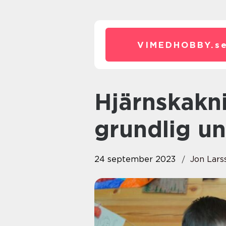
VIMEDHOBBY.
s
Hjärnskakning hos barn: En
grundlig u
24 september 2023
Jon Lars