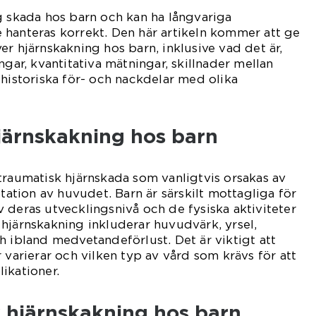
g skada hos barn och kan ha långvariga
 hanteras korrekt. Den här artikeln kommer att ge
er hjärnskakning hos barn, inklusive vad det är,
ngar, kvantitativa mätningar, skillnader mellan
 historiska för- och nackdelar med olika
järnskakning hos barn
traumatisk hjärnskada som vanligtvis orsakas av
otation av huvudet. Barn är särskilt mottagliga för
 deras utvecklingsnivå och de fysiska aktiviteter
hjärnskakning inkluderar huvudvärk, yrsel,
h ibland medvetandeförlust. Det är viktigt att
 varierar och vilken typ av vård som krävs för att
ikationer.
v hjärnskakning hos barn