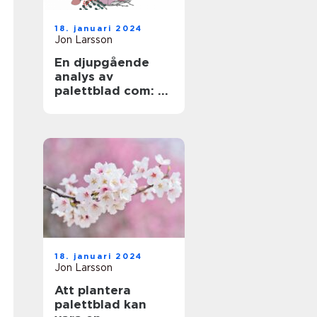
18. januari 2024
Jon Larsson
En djupgående
analys av
palettblad com: En
översikt över en
populär växt
18. januari 2024
Jon Larsson
Att plantera
palettblad kan