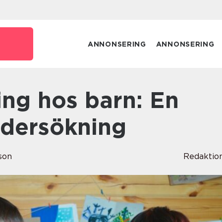
e
ANNONSERING
ANNONSERING
ndersökning
son
Redaktio