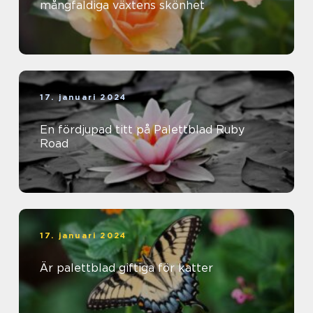
mångfaldiga växtens skönhet
17. januari 2024
En fördjupad titt på Palettblad Ruby
Road
17. januari 2024
Är palettblad giftiga för katter