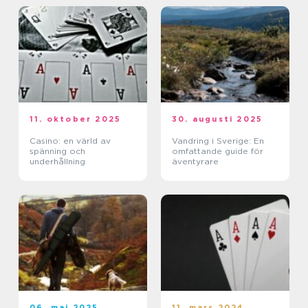
11. oktober 2025
30. augusti 2025
Casino: en värld av
Vandring i Sverige: En
spänning och
omfattande guide för
underhållning
äventyrare
06. maj 2025
11. mars 2024