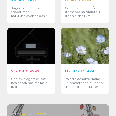
Jägarexamen – ta
Casinots värld: Från
steget mot
glittrande salonger till
naturupplevelser och ny
digitala spelrum
kunskap
04. mars 2024
18. januari 2024
Upplev elegansen och
Palettbladsorter namn –
kvaliteten hos Malmsjö
En omfattande guide för
flyglar
trädgårdsentusiaster
18. januari 2024