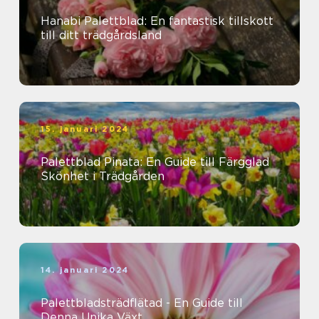
Hanabi Palettblad: En fantastisk tillskott
till ditt trädgårdsland
15. januari 2024
Palettblad Pinata: En Guide till Färgglad
Skönhet i Trädgården
14. januari 2024
Palettbladsträdflätad - En Guide till
Denna Unika Växt