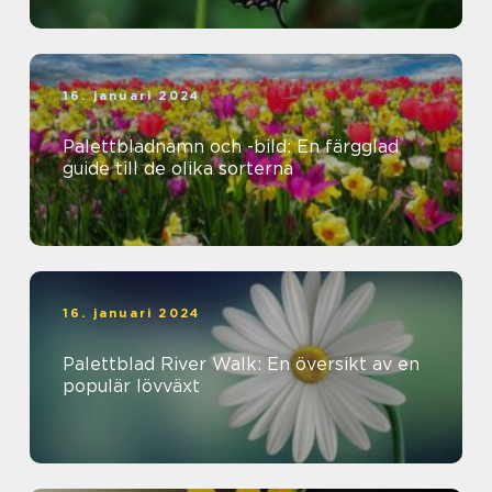
16. januari 2024
Palettbladnamn och -bild: En färgglad
guide till de olika sorterna
16. januari 2024
Palettblad River Walk: En översikt av en
populär lövväxt