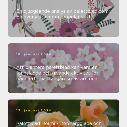
En djupgående analys av palettblad com:
En översikt över en populär växt
18. januari 2024
Att plantera palettblad kan vara en
fängslande och givande aktivitet för
både erfarna trädgårdsmästare och
nybörjare
17. januari 2024
Palettblad Helmi - Den färgglada och