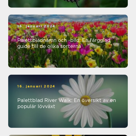
16. januari 2024
Palettbladnamn och -bild: En färgglad
guide till de olika sorterna
16. januari 2024
Palettblad River Walk: En översikt av en
populär lövväxt