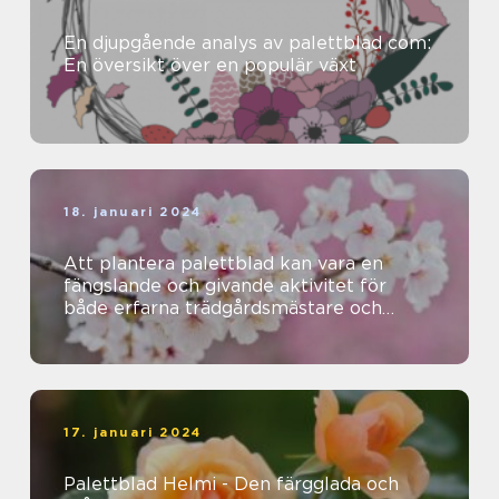
En djupgående analys av palettblad com:
En översikt över en populär växt
18. januari 2024
Att plantera palettblad kan vara en
fängslande och givande aktivitet för
både erfarna trädgårdsmästare och
nybörjare
17. januari 2024
Palettblad Helmi - Den färgglada och