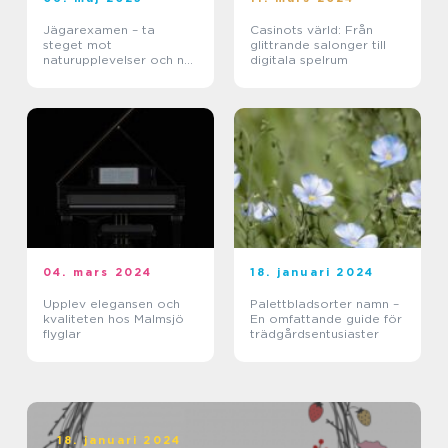
Jägarexamen – ta
Casinots värld: Från
steget mot
glittrande salonger till
naturupplevelser och ny
digitala spelrum
kunskap
04. mars 2024
18. januari 2024
Upplev elegansen och
Palettbladsorter namn –
kvaliteten hos Malmsjö
En omfattande guide för
flyglar
trädgårdsentusiaster
18. januari 2024