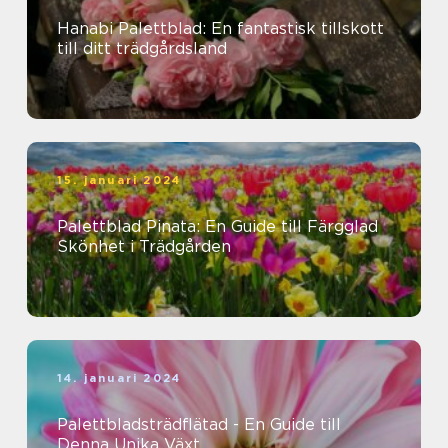
Hanabi Palettblad: En fantastisk tillskott
till ditt trädgårdsland
15. januari 2024
Palettblad Pinata: En Guide till Färgglad
Skönhet i Trädgården
14. januari 2024
Palettbladsträdflätad - En Guide till
Denna Unika Växt