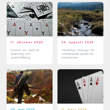
11. oktober 2025
30. augusti 2025
Casino: en värld av
Vandring i Sverige: En
spänning och
omfattande guide för
underhållning
äventyrare
06. maj 2025
11. mars 2024