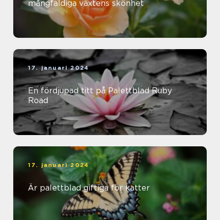
mångfaldiga växtens skönhet
17. januari 2024
En fördjupad titt på Palettblad Ruby
Road
17. januari 2024
Är palettblad giftiga för katter