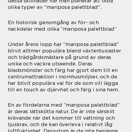
dessa skillnader när man planerar att odla
olika typer av ”mariposa palettblad”.
En historisk genomgång av för- och
nackdelar med olika ”mariposa palettblad”
Under årens lopp har ”mariposa palettblad”
blivit alltmer populära bland växtentusiaster
och trädgårdsmästare på grund av deras
unika och vackra utseende. Deras
bladsmönster och färg har gjort dem till en
centrumattraktion i inomhusmiljöer, och de
har blivit populära val för de som vill lägga
till en touch av djärvhet och färg i sina hem.
En av fördelarna med ”mariposa palettblad”
är deras lättskötta natur. De är inte särskilt
krävande när det kommer till vattning och
ljuskrav, och de kan överleva i relativt låg
luftfuktighet. Dessutom är de inte benägna