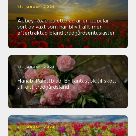
15. januari 2024
Abbey Road palettblad är en populär
sort av växt som har blivit allt mer
eftertraktad bland trädgårdsentusiaster
15. januari 2024
Hanabi Palettblad: En fantastisk tillskott
till ditt trädgårdsland
15. januari 2024