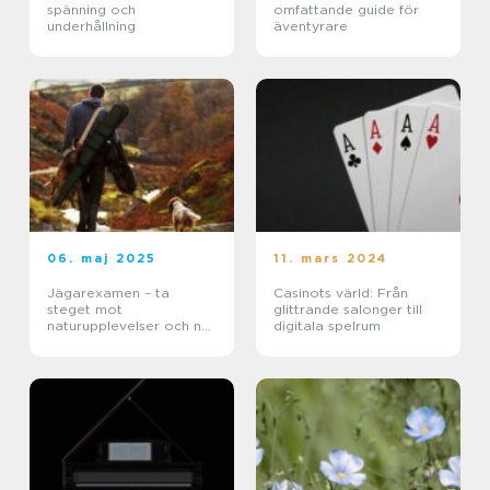
spänning och
omfattande guide för
underhållning
äventyrare
06. maj 2025
11. mars 2024
Jägarexamen – ta
Casinots värld: Från
steget mot
glittrande salonger till
naturupplevelser och ny
digitala spelrum
kunskap