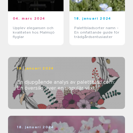
04. mars 2024
18. januari 2024
Upplev elegansen och
Palettbladsorter namn –
kvaliteten hos Malmsjö
En omfattande guide för
flyglar
trädgårdsentusiaster
18. januari 2024
En djupgående analys av palettblad com:
En översikt över en populär växt
18. januari 2024