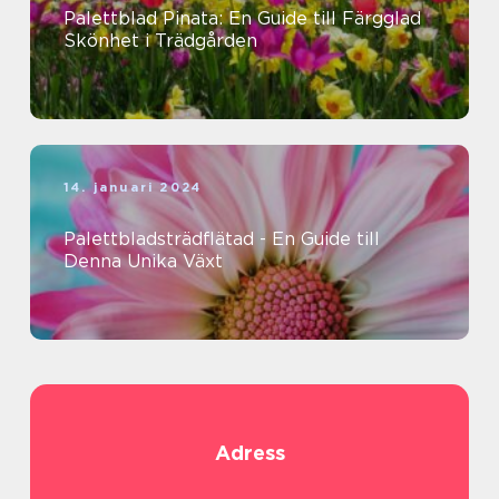
Palettblad Pinata: En Guide till Färgglad
Skönhet i Trädgården
14. januari 2024
Palettbladsträdflätad - En Guide till
Denna Unika Växt
Adress