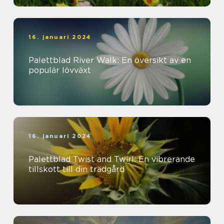
16. januari 2024
Palettblad River Walk: En översikt av en
populär lövväxt
16. januari 2024
Palettblad Twist and Twirl: En vibrerande
tillskott till din trädgård