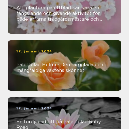
Att plantera palettblad kan vara en
fängslande och givande aktivitet för
både erfarna trädgårdsmästare och
nybörjare
17. januari 2024
Palettblad Helmi - Den färgglada och
mångfaldiga växtens skönhet
17. januari 2024
En fördjupad titt på Palettblad Ruby
Road