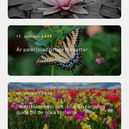
17. januari 2024
Är palettblad giftiga för katter
16. januari 2024
Palettbladnamn och -bild: En färgglad
guide till de olika sorterna