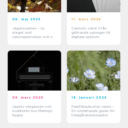
06. maj 2025
11. mars 2024
Jägarexamen – ta
Casinots värld: Från
steget mot
glittrande salonger till
naturupplevelser och ny
digitala spelrum
kunskap
04. mars 2024
18. januari 2024
Upplev elegansen och
Palettbladsorter namn –
kvaliteten hos Malmsjö
En omfattande guide för
flyglar
trädgårdsentusiaster