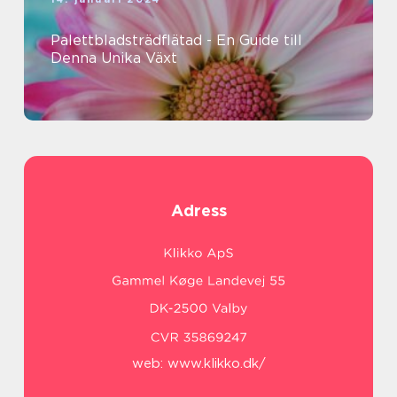
Palettbladsträdflätad - En Guide till
Denna Unika Växt
Adress
web:
www.klikko.dk/