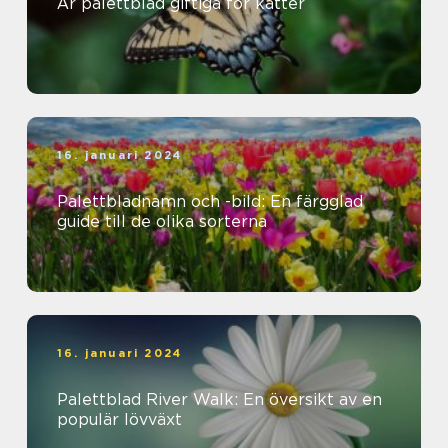
Är palettblad giftiga för katter
16. januari 2024
Palettbladnamn och -bild: En färgglad
guide till de olika sorterna
16. januari 2024
Palettblad River Walk: En översikt av en
populär lövväxt