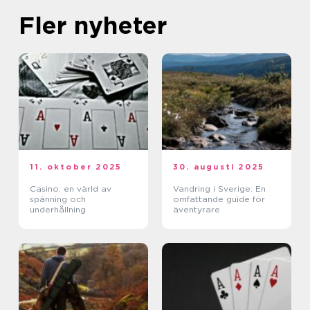
Fler nyheter
11. oktober 2025
30. augusti 2025
Casino: en värld av
Vandring i Sverige: En
spänning och
omfattande guide för
underhållning
äventyrare