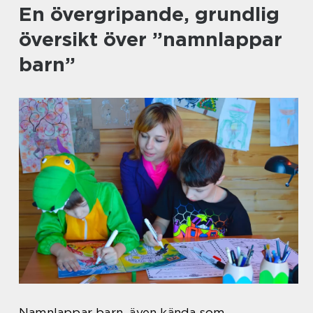
En övergripande, grundlig
översikt över ”namnlappar
barn”
Namnlappar barn, även kända som