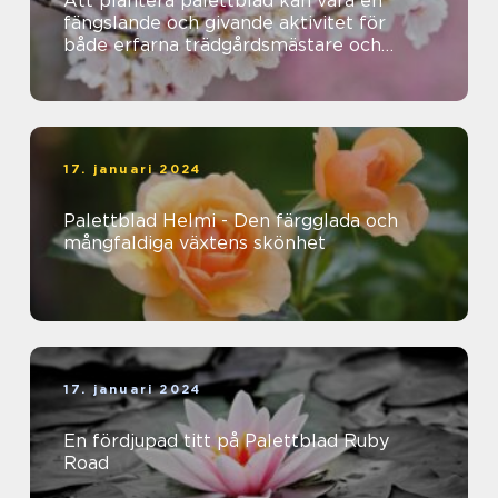
Att plantera palettblad kan vara en
fängslande och givande aktivitet för
både erfarna trädgårdsmästare och
nybörjare
17. januari 2024
Palettblad Helmi - Den färgglada och
mångfaldiga växtens skönhet
17. januari 2024
En fördjupad titt på Palettblad Ruby
Road