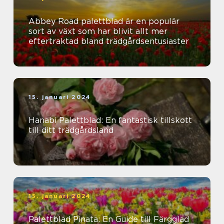
Abbey Road palettblad är en populär
sort av växt som har blivit allt mer
eftertraktad bland trädgårdsentusiaster
15. januari 2024
Hanabi Palettblad: En fantastisk tillskott
till ditt trädgårdsland
15. januari 2024
Palettblad Pinata: En Guide till Färgglad