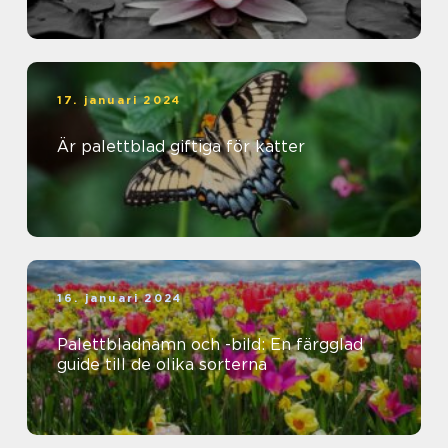
17. januari 2024
Är palettblad giftiga för katter
16. januari 2024
Palettbladnamn och -bild: En färgglad
guide till de olika sorterna