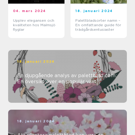
04. mars 2024
18. januari 2024
Upplev elegansen och
Palettbladsorter namn –
kvaliteten hos Malmsjö
En omfattande guide för
flyglar
trädgårdsentusiaster
18. januari 2024
En djupgående analys av palettblad com:
En översikt över en populär växt
18. januari 2024