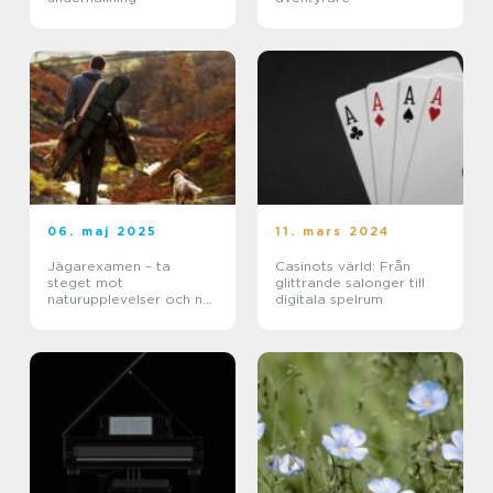
06. maj 2025
11. mars 2024
Jägarexamen – ta
Casinots värld: Från
steget mot
glittrande salonger till
naturupplevelser och ny
digitala spelrum
kunskap