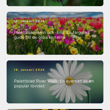
16. januari 2024
Palettbladnamn och -bild: En färgglad
guide till de olika sorterna
16. januari 2024
Palettblad River Walk: En översikt av en
populär lövväxt