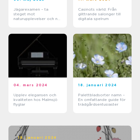
Jägarexamen – ta
Casinots värld: Från
steget mot
glittrande salonger till
naturupplevelser och ny
digitala spelrum
kunskap
04. mars 2024
18. januari 2024
Upplev elegansen och
Palettbladsorter namn –
kvaliteten hos Malmsjö
En omfattande guide för
flyglar
trädgårdsentusiaster
18. januari 2024