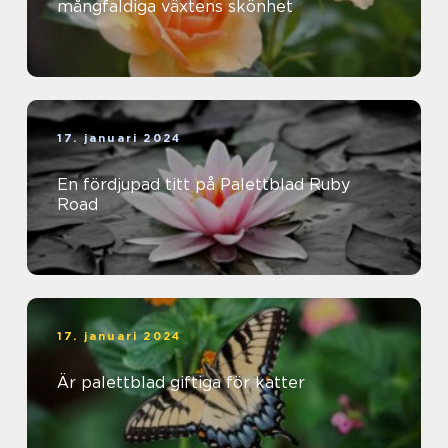
mångfaldiga växtens skönhet
17. januari 2024
En fördjupad titt på Palettblad Ruby
Road
17. januari 2024
Är palettblad giftiga för katter