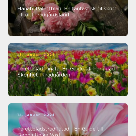
Hanabi Palettblad: En fantastisk tillskott
till ditt trädgårdsland
15. januari 2024
Palettblad Pinata: En Guide till Färgglad
Skönhet i Trädgården
14. januari 2024
Palettbladsträdflätad - En Guide till
Denna Unika Växt