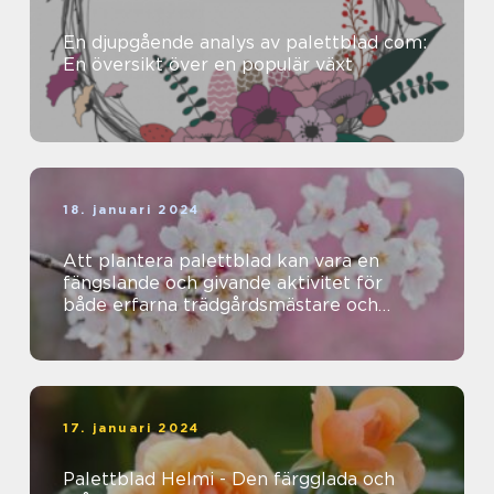
En djupgående analys av palettblad com:
En översikt över en populär växt
18. januari 2024
Att plantera palettblad kan vara en
fängslande och givande aktivitet för
både erfarna trädgårdsmästare och
nybörjare
17. januari 2024
Palettblad Helmi - Den färgglada och