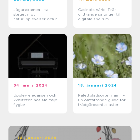
Jägarexamen – ta
Casinots värld: Från
steget mot
glittrande salonger till
naturupplevelser och ny
digitala spelrum
kunskap
04. mars 2024
18. januari 2024
Upplev elegansen och
Palettbladsorter namn –
kvaliteten hos Malmsjö
En omfattande guide för
flyglar
trädgårdsentusiaster
18. januari 2024