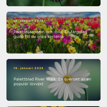
16. januari 2024
Palettbladnamn och -bild: En färgglad
guide till de olika sorterna
16. januari 2024
Palettblad River Walk: En översikt av en
populär lövväxt