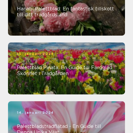
Hanabi Palettblad: En fantastisk tillskott
till ditt trädgårdsland
15. januari 2024
Palettblad Pinata: En Guide till Färgglad
Skönhet i Trädgården
14. januari 2024
Palettbladsträdflätad - En Guide till
Denna Unika Växt