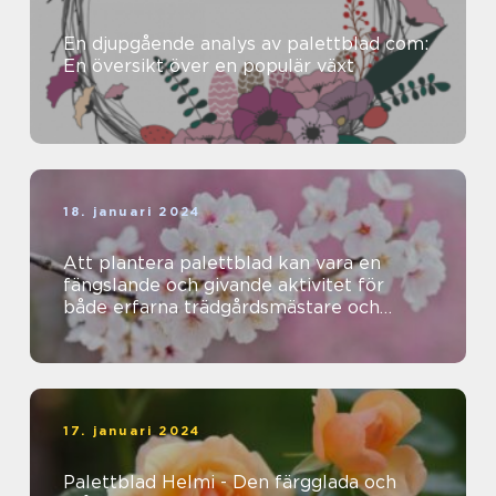
En djupgående analys av palettblad com:
En översikt över en populär växt
18. januari 2024
Att plantera palettblad kan vara en
fängslande och givande aktivitet för
både erfarna trädgårdsmästare och
nybörjare
17. januari 2024
Palettblad Helmi - Den färgglada och