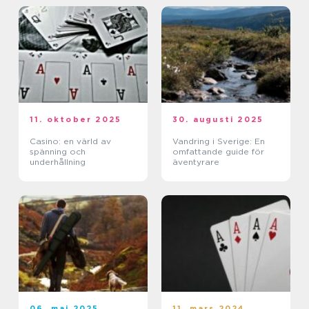
11. oktober 2025
30. augusti 2025
Casino: en värld av
Vandring i Sverige: En
spänning och
omfattande guide för
underhållning
äventyrare
06. maj 2025
11. mars 2024