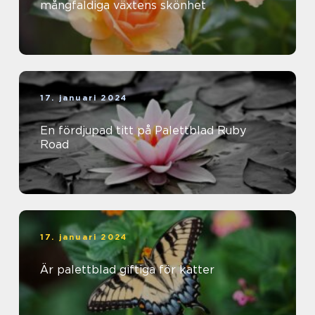
mångfaldiga växtens skönhet
17. januari 2024
En fördjupad titt på Palettblad Ruby
Road
17. januari 2024
Är palettblad giftiga för katter