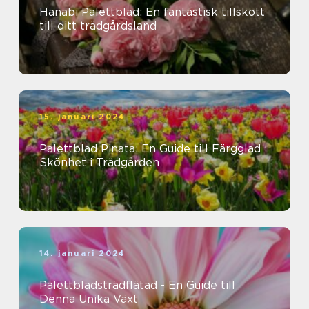
Hanabi Palettblad: En fantastisk tillskott
till ditt trädgårdsland
15. januari 2024
Palettblad Pinata: En Guide till Färgglad
Skönhet i Trädgården
14. januari 2024
Palettbladsträdflätad - En Guide till
Denna Unika Växt