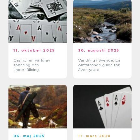
11. oktober 2025
30. augusti 2025
Casino: en värld av
Vandring i Sverige: En
spänning och
omfattande guide för
underhållning
äventyrare
06. maj 2025
11. mars 2024