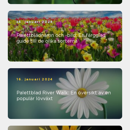
16. januari 2024
Palettbladnamn och -bild: En färgglad
guide till de olika sorterna
16. januari 2024
Palettblad River Walk: En översikt av en
populär lövväxt