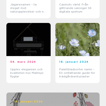
Jägarexamen – ta
Casinots värld: Från
steget mot
glittrande salonger till
naturupplevelser och ny
digitala spelrum
kunskap
04. mars 2024
18. januari 2024
Upplev elegansen och
Palettbladsorter namn –
kvaliteten hos Malmsjö
En omfattande guide för
flyglar
trädgårdsentusiaster
18. januari 2024