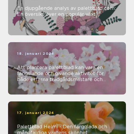
En djupgående analys av palettblad com:
En översikt över en populär växt
18. januari 2024
Att plantera palettblad kan vara en
fängslande och givande aktivitet för
både erfarna trädgårdsmästare och
nybörjare
17. januari 2024
Palettblad Helmi - Den färgglada och
mångfaldiga växtens skönhet