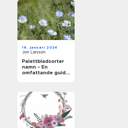
18. januari 2024
Jon Larsson
Palettbladsorter
namn – En
omfattande guide
för
trädgårdsentusias
ter