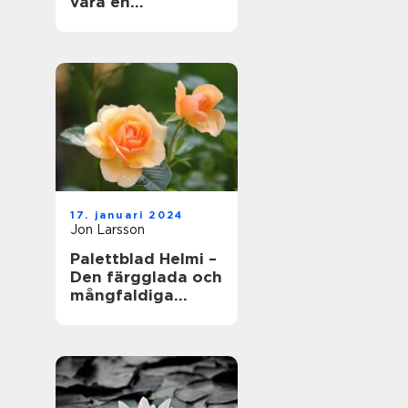
vara en
fängslande och
givande aktivitet
för både erfarna
trädgårdsmästare
och nybörjare
17. januari 2024
Jon Larsson
Palettblad Helmi –
Den färgglada och
mångfaldiga
växtens skönhet