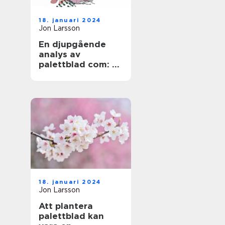
18. januari 2024
Jon Larsson
En djupgående
analys av
palettblad com: En
översikt över en
populär växt
18. januari 2024
Jon Larsson
Att plantera
palettblad kan