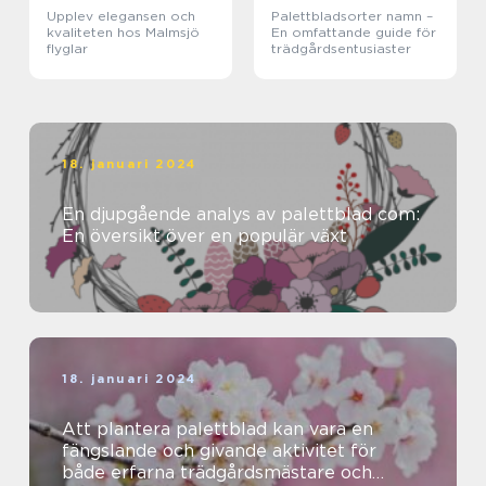
Upplev elegansen och
Palettbladsorter namn –
kvaliteten hos Malmsjö
En omfattande guide för
flyglar
trädgårdsentusiaster
18. januari 2024
En djupgående analys av palettblad com:
En översikt över en populär växt
18. januari 2024
Att plantera palettblad kan vara en
fängslande och givande aktivitet för
både erfarna trädgårdsmästare och