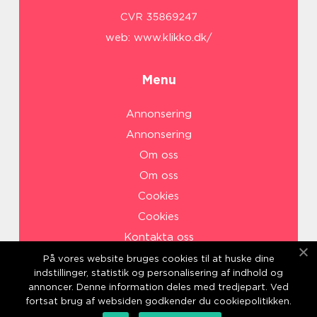
web:
www.klikko.dk/
Menu
Annonsering
Annonsering
Om oss
Om oss
Cookies
Cookies
Kontakta oss
Kontakta oss
På vores website bruges cookies til at huske dine
indstillinger, statistik og personalisering af indhold og
Sitemap
annoncer. Denne information deles med tredjepart. Ved
Sitemap
fortsat brug af websiden godkender du cookiepolitikken.