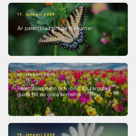
17. januari 2024
Är palettblad giftiga för katter
16. januari 2024
Palettbladnamn och -bild: En färgglad
guide till de olika sorterna
16. januari 2024