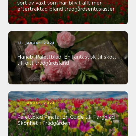
sort av växt som har blivit allt mer
eftertraktad bland trädgårdsentusiaster
15. januari 2024
Hanabi Palettblad: En fantastisk tillskott
till ditt trädgårdsland
15. januari 2024
Palettblad Pinata: En Guide till Färgglad
Skönhet i Trädgården