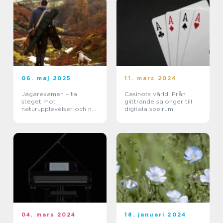
06. maj 2025
11. mars 2024
Jägarexamen – ta
Casinots värld: Från
steget mot
glittrande salonger till
naturupplevelser och ny
digitala spelrum
kunskap
04. mars 2024
18. januari 2024