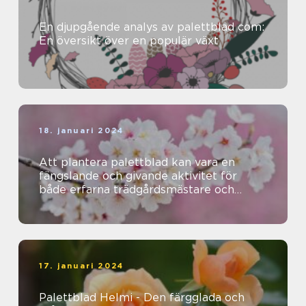
En djupgående analys av palettblad com:
En översikt över en populär växt
18. januari 2024
Att plantera palettblad kan vara en
fängslande och givande aktivitet för
både erfarna trädgårdsmästare och
nybörjare
17. januari 2024
Palettblad Helmi - Den färgglada och