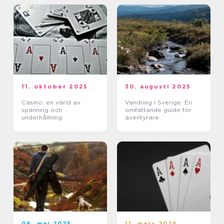
11. oktober 2025
30. augusti 2025
Casino: en värld av
Vandring i Sverige: En
spänning och
omfattande guide för
underhållning
äventyrare
06. maj 2025
11. mars 2024