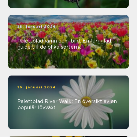
16. januari 2024
Palettbladnamn och -bild: En färgglad
guide till de olika sorterna
16. januari 2024
Palettblad River Walk: En översikt av en
populär lövväxt