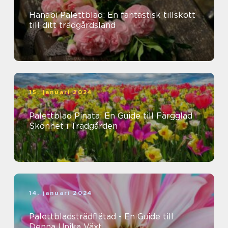
Hanabi Palettblad: En fantastisk tillskott
till ditt trädgårdsland
15. januari 2024
Palettblad Pinata: En Guide till Färgglad
Skönhet i Trädgården
14. januari 2024
Palettbladsträdflätad - En Guide till
Denna Unika Växt