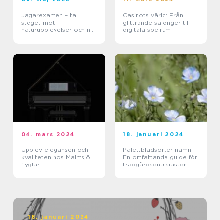
Jägarexamen – ta
Casinots värld: Från
steget mot
glittrande salonger till
naturupplevelser och ny
digitala spelrum
kunskap
04. mars 2024
18. januari 2024
Upplev elegansen och
Palettbladsorter namn –
kvaliteten hos Malmsjö
En omfattande guide för
flyglar
trädgårdsentusiaster
18. januari 2024