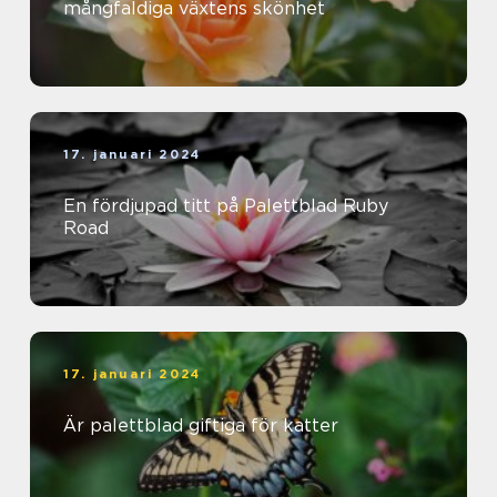
mångfaldiga växtens skönhet
17. januari 2024
En fördjupad titt på Palettblad Ruby
Road
17. januari 2024
Är palettblad giftiga för katter