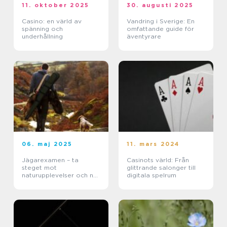
11. oktober 2025
30. augusti 2025
Casino: en värld av
Vandring i Sverige: En
spänning och
omfattande guide för
underhållning
äventyrare
06. maj 2025
11. mars 2024
Jägarexamen – ta
Casinots värld: Från
steget mot
glittrande salonger till
naturupplevelser och ny
digitala spelrum
kunskap