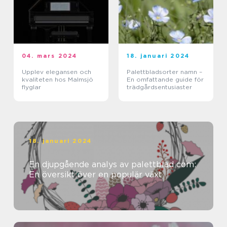
04. mars 2024
18. januari 2024
Upplev elegansen och
Palettbladsorter namn –
kvaliteten hos Malmsjö
En omfattande guide för
flyglar
trädgårdsentusiaster
18. januari 2024
En djupgående analys av palettblad com:
En översikt över en populär växt