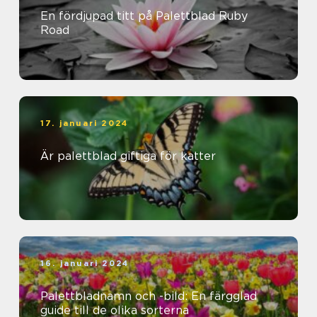
En fördjupad titt på Palettblad Ruby
Road
17. januari 2024
Är palettblad giftiga för katter
16. januari 2024
Palettbladnamn och -bild: En färgglad
guide till de olika sorterna