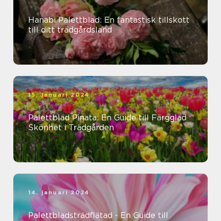
Hanabi Palettblad: En fantastisk tillskott
till ditt trädgårdsland
15. januari 2024
Palettblad Pinata: En Guide till Färgglad
Skönhet i Trädgården
14. januari 2024
Palettbladsträdflätad - En Guide till