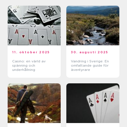
11. oktober 2025
30. augusti 2025
Casino: en värld av
Vandring i Sverige: En
spänning och
omfattande guide för
underhållning
äventyrare