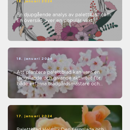
18. januari 2024
En djupgående analys av palettblad com:
En översikt över en populär växt
18. januari 2024
Att plantera palettblad kan vara en
fängslande och givande aktivitet för
både erfarna trädgårdsmästare och
nybörjare
17. januari 2024
Palettblad Helmi - Den färgglada och