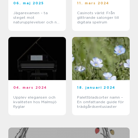
06. maj 2025
11. mars 2024
Jägarexamen – ta
Casinots värld: Från
steget mot
glittrande salonger till
naturupplevelser och ny
digitala spelrum
kunskap
04. mars 2024
18. januari 2024
Upplev elegansen och
Palettbladsorter namn –
kvaliteten hos Malmsjö
En omfattande guide för
flyglar
trädgårdsentusiaster