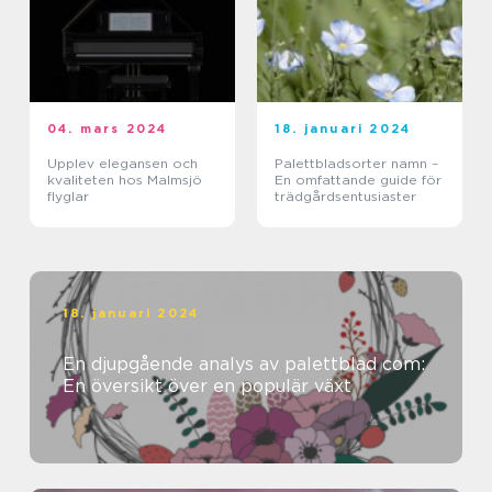
04. mars 2024
18. januari 2024
Upplev elegansen och
Palettbladsorter namn –
kvaliteten hos Malmsjö
En omfattande guide för
flyglar
trädgårdsentusiaster
18. januari 2024
En djupgående analys av palettblad com:
En översikt över en populär växt