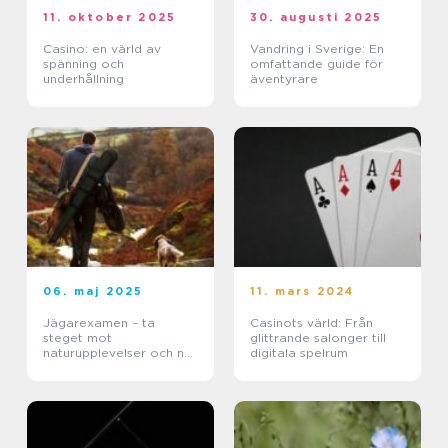
11. oktober 2025
30. augusti 2025
Casino: en värld av
Vandring i Sverige: En
spänning och
omfattande guide för
underhållning
äventyrare
06. maj 2025
11. mars 2024
Jägarexamen – ta
Casinots värld: Från
steget mot
glittrande salonger till
naturupplevelser och ny
digitala spelrum
kunskap