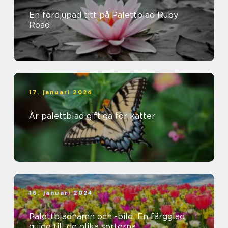
En fördjupad titt på Palettblad Ruby
Road
17. januari 2024
Är palettblad giftiga för katter
16. januari 2024
Palettbladnamn och -bild: En färgglad
guide till de olika sorterna