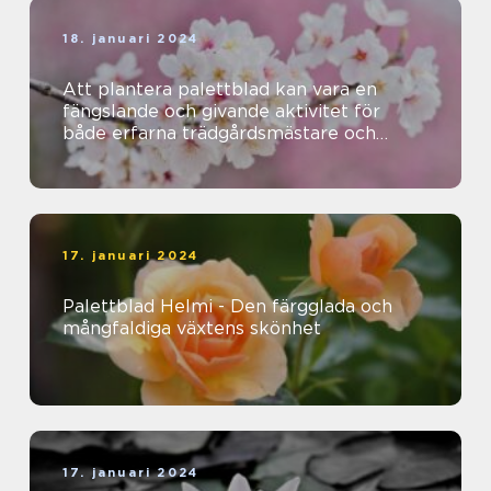
18. januari 2024
Att plantera palettblad kan vara en
fängslande och givande aktivitet för
både erfarna trädgårdsmästare och
nybörjare
17. januari 2024
Palettblad Helmi - Den färgglada och
mångfaldiga växtens skönhet
17. januari 2024