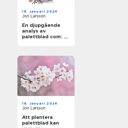
18. januari 2024
Jon Larsson
En djupgående
analys av
palettblad com: En
översikt över en
populär växt
18. januari 2024
Jon Larsson
Att plantera
palettblad kan