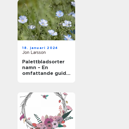
18. januari 2024
Jon Larsson
Palettbladsorter
namn – En
omfattande guide
för
trädgårdsentusias
ter