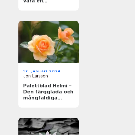
vara en
fängslande och
givande aktivitet
för både erfarna
trädgårdsmästare
och nybörjare
17. januari 2024
Jon Larsson
Palettblad Helmi –
Den färgglada och
mångfaldiga
växtens skönhet