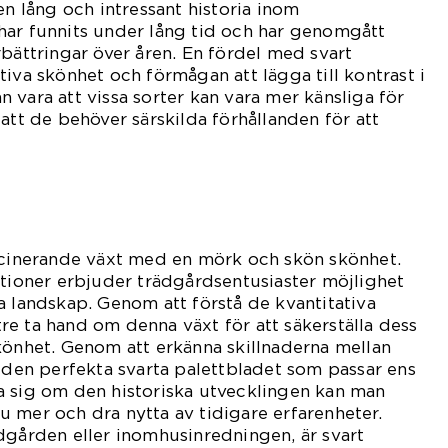
en lång och intressant historia inom
har funnits under lång tid och har genomgått
rbättringar över åren. En fördel med svart
tiva skönhet och förmågan att lägga till kontrast i
 vara att vissa sorter kan vara mer känsliga för
att de behöver särskilda förhållanden för att
ascinerande växt med en mörk och skön skönhet.
ationer erbjuder trädgårdsentusiaster möjlighet
a landskap. Genom att förstå de kvantitativa
e ta hand om denna växt för att säkerställa dess
könhet. Genom att erkänna skillnaderna mellan
a den perfekta svarta palettbladet som passar ens
a sig om den historiska utvecklingen kan man
 mer och dra nytta av tidigare erfarenheter.
dgården eller inomhusinredningen, är svart