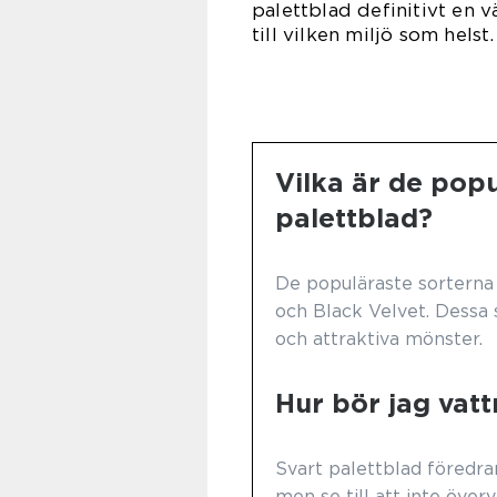
palettblad definitivt en 
till vilken miljö som helst.
Vilka är de popu
palettblad?
De populäraste sorterna 
och Black Velvet. Dessa 
och attraktiva mönster.
Hur bör jag vatt
Svart palettblad föredra
men se till att inte över