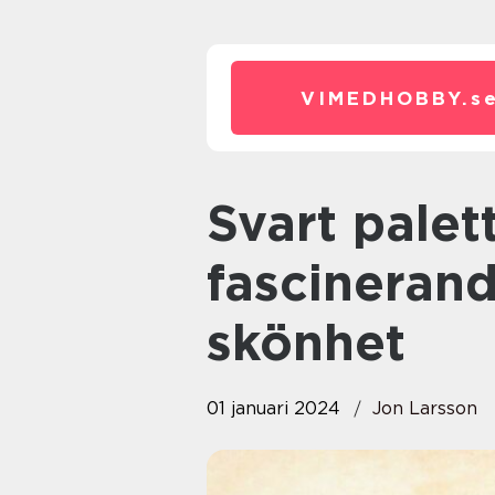
VIMEDHOBBY.
s
Svart palettblad – En
fascineran
skönhet
01 januari 2024
Jon Larsson