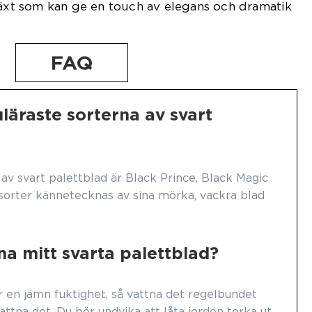
växt som kan ge en touch av elegans och dramatik
FAQ
läraste sorterna av svart
av svart palettblad är Black Prince, Black Magic
sorter kännetecknas av sina mörka, vackra blad
na mitt svarta palettblad?
r en jämn fuktighet, så vattna det regelbundet
vattna det. Du bör undvika att låta jorden torka ut