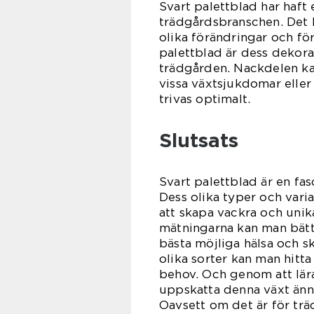
Svart palettblad har haft 
trädgårdsbranschen. Det 
olika förändringar och fö
palettblad är dess dekora
trädgården. Nackdelen kan
vissa växtsjukdomar eller 
trivas optimalt.
Slutsats
Svart palettblad är en f
Dess olika typer och vari
att skapa vackra och unik
mätningarna kan man bättr
bästa möjliga hälsa och s
olika sorter kan man hitt
behov. Och genom att lär
uppskatta denna växt ännu
Oavsett om det är för trä