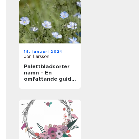
18. januari 2024
Jon Larsson
Palettbladsorter
namn – En
omfattande guide
för
trädgårdsentusias
ter