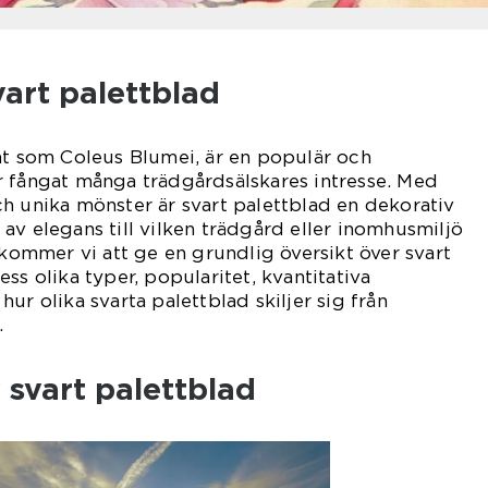
vart palettblad
nt som Coleus Blumei, är en populär och
r fångat många trädgårdsälskares intresse. Med
h unika mönster är svart palettblad en dekorativ
av elegans till vilken trädgård eller inomhusmiljö
 kommer vi att ge en grundlig översikt över svart
ss olika typer, popularitet, kvantitativa
ur olika svarta palettblad skiljer sig från
.
 svart palettblad