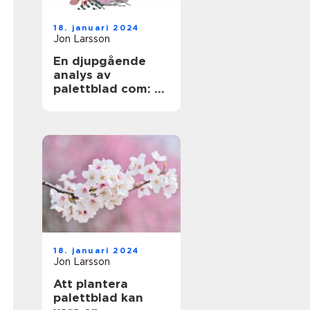
18. januari 2024
Jon Larsson
En djupgående
analys av
palettblad com: En
översikt över en
populär växt
18. januari 2024
Jon Larsson
Att plantera
palettblad kan