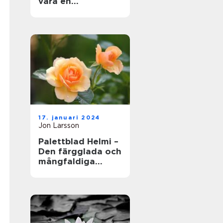
vara en
fängslande och
givande aktivitet
för både erfarna
trädgårdsmästare
och nybörjare
17. januari 2024
Jon Larsson
Palettblad Helmi –
Den färgglada och
mångfaldiga
växtens skönhet