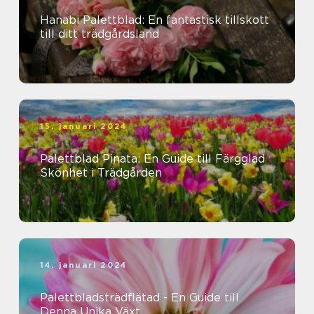
Hanabi Palettblad: En fantastisk tillskott
till ditt trädgårdsland
15. januari 2024
Palettblad Pinata: En Guide till Färgglad
Skönhet i Trädgården
14. januari 2024
Palettbladsträdflätad - En Guide till
Denna Unika Växt