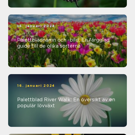
16. januari 2024
Palettbladnamn och -bild: En färgglad
guide till de olika sorterna
16. januari 2024
Palettblad River Walk: En översikt av en
populär lövväxt