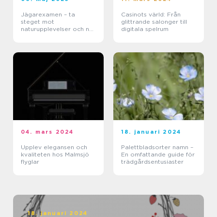
Jägarexamen – ta
Casinots värld: Från
steget mot
glittrande salonger till
naturupplevelser och ny
digitala spelrum
kunskap
04. mars 2024
18. januari 2024
Upplev elegansen och
Palettbladsorter namn –
kvaliteten hos Malmsjö
En omfattande guide för
flyglar
trädgårdsentusiaster
18. januari 2024