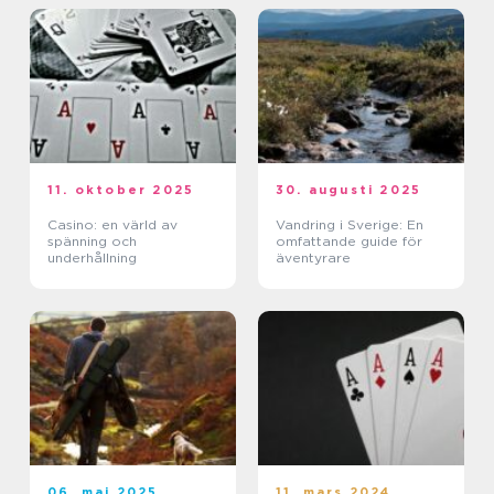
11. oktober 2025
30. augusti 2025
Casino: en värld av
Vandring i Sverige: En
spänning och
omfattande guide för
underhållning
äventyrare
06. maj 2025
11. mars 2024