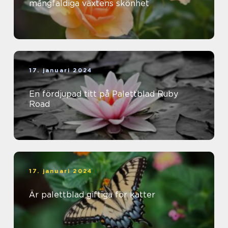
mångfaldiga växtens skönhet
17. januari 2024
En fördjupad titt på Palettblad Ruby
Road
17. januari 2024
Är palettblad giftiga för katter