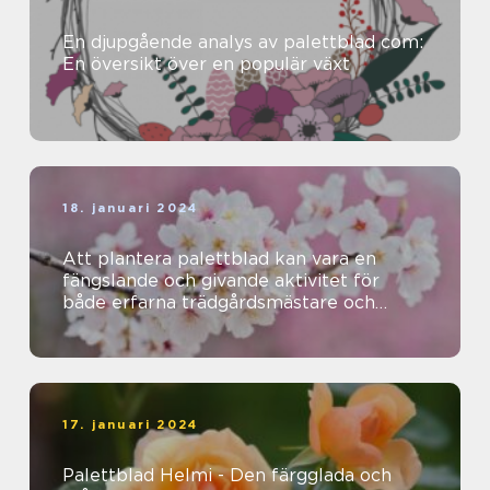
En djupgående analys av palettblad com:
En översikt över en populär växt
18. januari 2024
Att plantera palettblad kan vara en
fängslande och givande aktivitet för
både erfarna trädgårdsmästare och
nybörjare
17. januari 2024
Palettblad Helmi - Den färgglada och