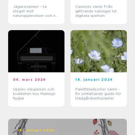
Jägarexamen – ta
Casinots värld: Från
steget mot
glittrande salonger till
naturupplevelser och ny
digitala spelrum
kunskap
04. mars 2024
18. januari 2024
Upplev elegansen och
Palettbladsorter namn –
kvaliteten hos Malmsjö
En omfattande guide för
flyglar
trädgårdsentusiaster
18. januari 2024