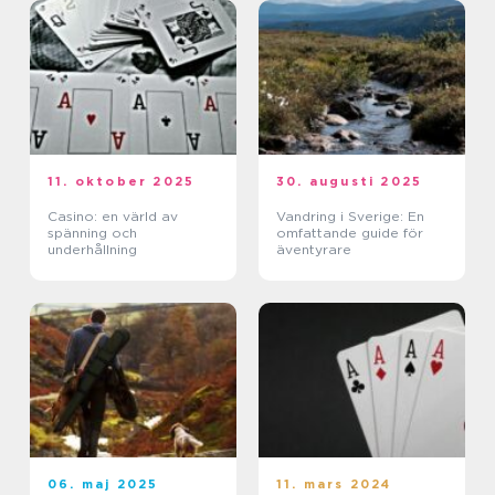
11. oktober 2025
30. augusti 2025
Casino: en värld av
Vandring i Sverige: En
spänning och
omfattande guide för
underhållning
äventyrare
06. maj 2025
11. mars 2024