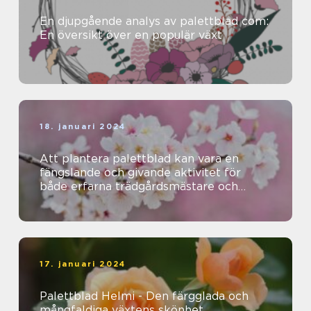
En djupgående analys av palettblad com:
En översikt över en populär växt
18. januari 2024
Att plantera palettblad kan vara en
fängslande och givande aktivitet för
både erfarna trädgårdsmästare och
nybörjare
17. januari 2024
Palettblad Helmi - Den färgglada och
mångfaldiga växtens skönhet