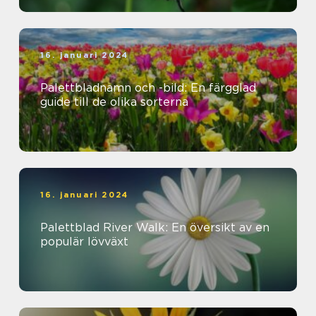
16. januari 2024
Palettbladnamn och -bild: En färgglad
guide till de olika sorterna
16. januari 2024
Palettblad River Walk: En översikt av en
populär lövväxt