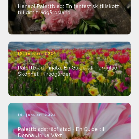
Hanabi Palettblad: En fantastisk tillskott
till ditt trädgårdsland
15. januari 2024
Palettblad Pinata: En Guide till Färgglad
Skönhet i Trädgården
14. januari 2024
Palettbladsträdflätad - En Guide till
Denna Unika Växt