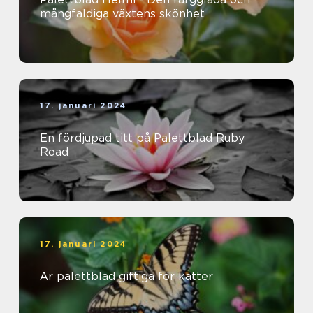
mångfaldiga växtens skönhet
17. januari 2024
En fördjupad titt på Palettblad Ruby
Road
17. januari 2024
Är palettblad giftiga för katter