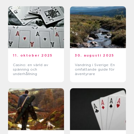
11. oktober 2025
30. augusti 2025
Casino: en värld av
Vandring i Sverige: En
spänning och
omfattande guide för
underhållning
äventyrare