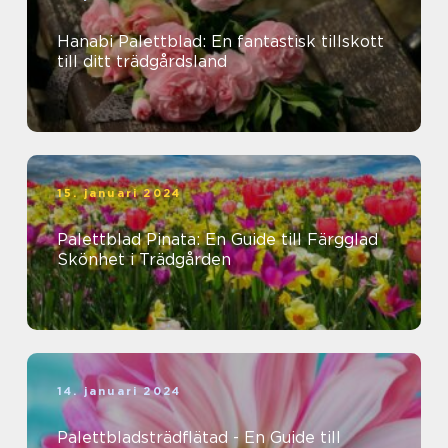
Hanabi Palettblad: En fantastisk tillskott
till ditt trädgårdsland
15. januari 2024
Palettblad Pinata: En Guide till Färgglad
Skönhet i Trädgården
14. januari 2024
Palettbladsträdflätad - En Guide till