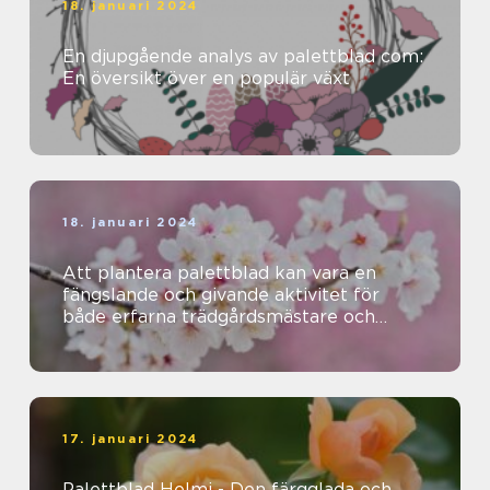
18. januari 2024
En djupgående analys av palettblad com:
En översikt över en populär växt
18. januari 2024
Att plantera palettblad kan vara en
fängslande och givande aktivitet för
både erfarna trädgårdsmästare och
nybörjare
17. januari 2024
Palettblad Helmi - Den färgglada och