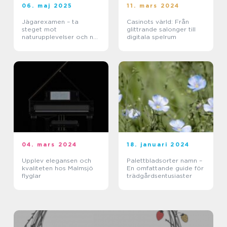
06. maj 2025
11. mars 2024
Jägarexamen – ta
Casinots värld: Från
steget mot
glittrande salonger till
naturupplevelser och ny
digitala spelrum
kunskap
04. mars 2024
18. januari 2024
Upplev elegansen och
Palettbladsorter namn –
kvaliteten hos Malmsjö
En omfattande guide för
flyglar
trädgårdsentusiaster